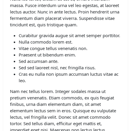
massa. Fusce interdum urna vel leo egestas, at laoreet
lectus auctor. Nunc in ante lectus. Proin hendrerit urna
fermentum diam placerat viverra. Suspendisse vitae
tincidunt est, quis tristique quam.
Curabitur gravida augue sit amet semper porttitor.
Nulla commodo lorem est.
Vitae congue tellus venenatis non.
Praesent ut bibendum enim.
Sed accumsan ante.
Sed sed laoreet nisl, nec fringilla risus.
Cras eu nulla non ipsum accumsan luctus vitae ac
leo.
Nam nec tellus lorem. Integer sodales massa ut
pretium venenatis. Etiam commodo, ex quis feugiat
finibus, urna diam elementum diam, sit amet
elementum lectus sem in eros. Quisque eu vulputate
lectus, vel fringilla velit. Donec sit amet commodo
tortor. Sed tellus diam, efficitur eget mattis et,
imperdiet eget nisi. Maecenas non lectus lectus.